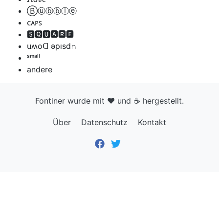
Ⓑⓤⓑⓑⓛⓔ
ᴄᴀᴘꜱ
🆂🆀🆄🅰🆁🅴
uʍoᗡ ǝpısd∩
ˢᵐᵃˡˡ
andere
Fontiner
wurde mit ❤️ und ☕️ hergestellt.
Über
Datenschutz
Kontakt