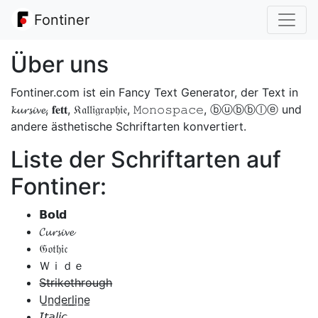
Fontiner
Über uns
Fontiner.com ist ein Fancy Text Generator, der Text in
𝓴𝓾𝓻𝓼𝓲𝓿𝓮, 𝐟𝐞𝐭𝐭, 𝔎𝔞𝔩𝔩𝔦𝔤𝔯𝔞𝔭𝔥𝔦𝔢, 𝙼𝚘𝚗𝚘𝚜𝚙𝚊𝚌𝚎, ⓑⓤⓑⓑⓛⓔ und
andere ästhetische Schriftarten konvertiert.
Liste der Schriftarten auf
Fontiner:
𝗕𝗼𝗹𝗱
𝓒𝓾𝓻𝓼𝓲𝓿𝓮
𝔊𝔬𝔱𝔥𝔦𝔠
Ｗｉｄｅ
S̶t̶r̶i̶k̶e̶t̶h̶r̶o̶u̶g̶h̶
U̲n̲d̲e̲r̲l̲i̲n̲e̲
𝘐𝘵𝘢𝘭𝘪𝘤